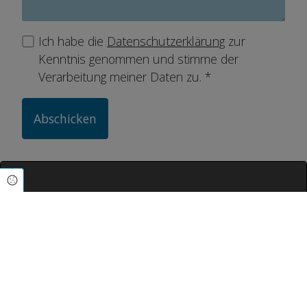
Ich habe die
Datenschutzerklärung
zur
Kenntnis genommen und stimme der
Verarbeitung meiner Daten zu. *
Cookie Einstellungen
Google Maps inaktiv
Aufgrund Ihrer Cookie-Einstellungen
kann dieses Modul nicht geladen
werden.
Wenn Sie dieses Modul sehen möchten,