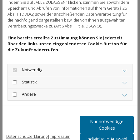
Indem Sie auf „ALLE ZULASSEN" klicken, stimmen Sie sowohl dem
Speichern und Abrufen von Informationen auf Ihrem Gerät (§ 25
Abs. 1 TDDDG) sowie der anschließenden Datenverarbeitung für
die nachfolgend dargestellten bzw. die von Ihnen ausgewählten
Verarbeitungszwecke zu (Art 6 Abs. 1 lit. a. DSGVO).
Eine bereits erteilte Zustimmung können Sie jederzeit
über den links unten eingeblendeten Cookie-Button für
die Zukunft widerrufen.
Kontakt
Notwendig
Statistik
MDB Mark Dausmann
Andere
Bautechnik
Waagestr. 15, 33729 Bielefeld
Nur notwendige
0171 - 3261823
Cookies
info@dausmann-dachdecker-bielefeld.de
Datenschutzerklärung
|
Impressum
Individuelle Auswahl