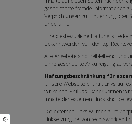
Inhalte auf diesen Seiten nach den all
gespeicherte fremde Informationen zu
Verpflichtungen zur Entfernung oder 
unberührt.
Eine diesbezügliche Haftung ist jedoc
Bekanntwerden von den o.g. Rechtsver
Alle Angebote sind freibleibend und u
ohne gesonderte Ankündigung zu veränd
Haftungsbeschränkung für exter
Unsere Webseite enthält Links auf ext
wir keinen Einfluss. Daher können wir
Inhalte der externen Links sind die je
Die externen Links wurden zum Zeitpu
Linksetzung frei von rechtswidrigen In
Cookie Einstellungen
Anhaltspunkte einer Rechtsverletzung n