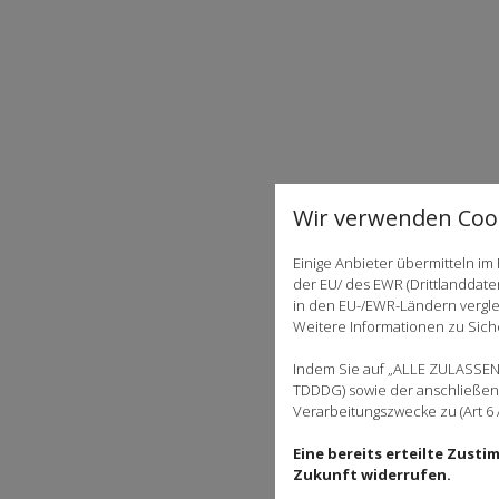
Wir verwenden Cook
Einige Anbieter übermitteln 
der EU/ des EWR (Drittlanddate
in den EU-/EWR-Ländern verglei
Weitere Informationen zu Siche
Indem Sie auf „ALLE ZULASSEN"
TDDDG) sowie der anschließend
Verarbeitungszwecke zu (Art 6 A
Eine bereits erteilte Zust
Zukunft widerrufen.