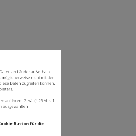
 Daten an Länder außerhalb
st möglicherweise nicht mit dem
 diese Daten zugreifen können.
bieters.
 auf Ihrem Gerät (§ 25 Abs. 1
en ausgewählten
Cookie-Button für die