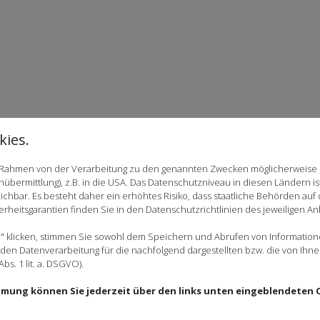
ies.
im Rahmen von der Verarbeitung zu den genannten Zwecken möglicherweise
nübermittlung), z.B. in die USA. Das Datenschutzniveau in diesen Ländern i
chbar. Es besteht daher ein erhöhtes Risiko, dass staatliche Behörden auf
rheitsgarantien finden Sie in den Datenschutzrichtlinien des jeweiligen An
 klicken, stimmen Sie sowohl dem Speichern und Abrufen von Informationen
en Datenverarbeitung für die nachfolgend dargestellten bzw. die von Ihn
bs. 1 lit. a. DSGVO).
immung können Sie jederzeit über den links unten eingeblendeten 