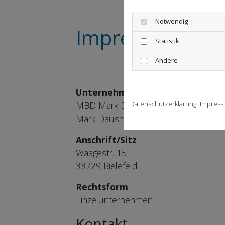
Notwendig
Impressum
Statistik
Andere
Unternehmensbezeichnung
MBD Mark Dausmann Bautechnik
Datenschutzerklärung
|
Impres
Mark Dausmann
Anschrift/Sitz
Waagestr. 15
33729 Bielefeld
Rechtsform
Einzelunternehmen
Kontakt