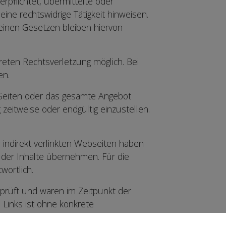
rpflichtet, übermittelte oder
ne rechtswidrige Tätigkeit hinweisen.
einen Gesetzen bleiben hiervon
reten Rechtsverletzung möglich. Bei
en.
r Seiten oder das gesamte Angebot
zeitweise oder endgültig einzustellen.
r indirekt verlinkten Webseiten haben
t der Inhalte übernehmen. Für die
wortlich.
prüft und waren im Zeitpunkt der
 Links ist ohne konkrete
uf die Webseiten Dritter, die