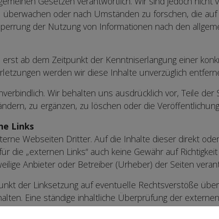
gemeinen Gesetzen verantwortlich. Wir sind jedoch nicht ve
 überwachen oder nach Umständen zu forschen, die auf ei
Sperrung der Nutzung von Informationen nach den allgem
h erst ab dem Zeitpunkt der Kenntniserlangung einer konk
letzungen werden wir diese Inhalte unverzüglich entfern
nverbindlich. Wir behalten uns ausdrücklich vor, Teile de
ern, zu ergänzen, zu löschen oder die Veröffentlichung 
ne Links
erne Webseiten Dritter. Auf die Inhalte dieser direkt ode
 für die „externen Links“ auch keine Gewähr auf Richtigkei
weilige Anbieter oder Betreiber (Urheber) der Seiten verant
nkt der Linksetzung auf eventuelle Rechtsverstöße über
halten. Eine ständige inhaltliche Überprüfung der externen
icht möglich. Bei direkten oder indirekten Verlinkungen a